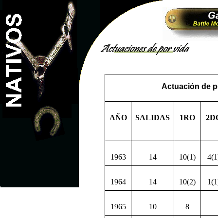
Actuación de po
AÑO
SALIDAS
1RO
2D
1963
14
10(1)
4(1
1964
14
10(2)
1(1
1965
10
8