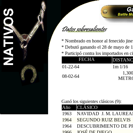
*
Nombrado en honor al fenecido jinete
*
Debutó ganando el 28 de mayo de 19
*
Participó contra los importados en c
FECHA
DISTANC
01-22-64
1m 1/16
1,30
08-02-64
METR
Ganó los siguientes clásicos (9):
Año
CLÁSICO
1963
NAVIDAD
J. M. LAURE
1964
SEGUNDO RUIZ BELVIS
1964
DESCUBRIMIENTO DE P
1966
JOSÉ DE DIEGO