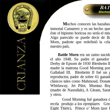
M
uchos conocen las hazañas
inmortal Camarero y es un hecho que
éste el hipismo boricua no sería el mi
Algo parecido se puede decir de Ba
Morn, padrote que redefinió la crí
nuestro país.
Battle Morn
era un zaino nacid
el año 1948. Su padre el ganador
Derby de Epsom de 1930 Blenheim II
madre la matrona Good Morning por
Gallahad III.
Blenheim II fué un 
reproductor, padre de sobre 61 ganad
clásicos tales como Mahmoud, Donate
Whirlaway, Jet Pilot, Mumtaz B
(madre de Nasrullah), A Gleam, Sara
y otros.
Good Morning fué ganadora d
recría
produjo a los ejemplares
Gre
Eight Thirty),
Prince o’ Morn (por 