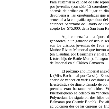
Para sustentar la calidad de este rep
por juveniles (con sólo 15 corredore
además de arribar en 15 lugar en di
devolvería a
las oportunidades que m
semental a la compañia operadora del
entonces Secretario de Estado de Pu
aceptó los
$75,000. de la San Juan Ra
Aquí comenzaba una época de 
ganadores, a un ganador clásico le seg
son los clásicos juveniles de 1963, e
Muñoz Rivera Memorial que fueron arr
(en Claudina por Beauchef) y en el L
I. (otro hijo de Battle Morn). Tabag
de Imperial en el Clásico Camarero.
El próximo año Imperial anexó 
I. (Miss Bachannal por Cassis).
Estos
aparte de vencer en varias ocasiones a
la estadística de dinero ganado de por
premios eran bastante reducidos. 
Puertorriqueño se celebró un “encue
Polynesian. Le siguieron dos hijos d
Balmaran por Cosmic Bomb).
Ese añ
adjudicaron dos de las carreras de Tr