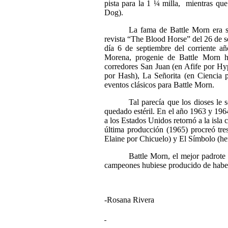
pista para la 1 ¼ milla,
mientras que
Dog).
La fama de Battle Morn era s
revista “The Blood Horse” del 26 de s
día 6 de septiembre del corriente 
Morena, progenie de Battle Morn ha
corredores San Juan (en Afife por Hy
por Hash), La Señorita (en Ciencia 
eventos clásicos para Battle Morn.
Tal parecía que los dioses le 
quedado estéril. En el año 1963 y 196
a los Estados Unidos retornó a la isla 
última producción (1965) procreó tre
Elaine por Chicuelo) y El Símbolo (he
Battle Morn, el mejor padrote 
campeones hubiese producido de haber 
-Rosana Rivera